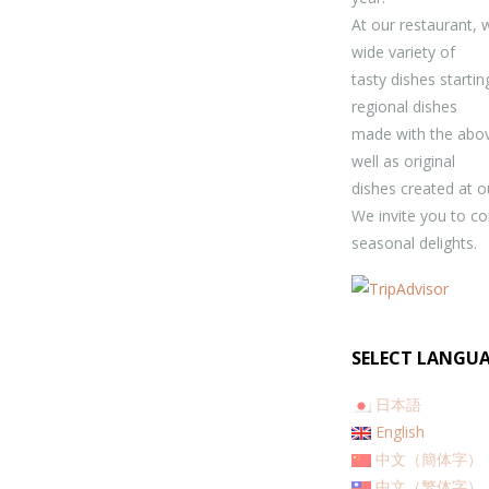
At our restaurant, 
wide variety of
tasty dishes starti
regional dishes
made with the abov
well as original
dishes created at o
We invite you to c
seasonal delights.
SELECT LANGUA
日本語
English
中文（簡体字）
中文（繁体字）