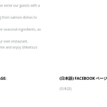
we serve our guests with a
ng from salmon dishes to
e seasonal ingredients, as
ur own restaurant.
ome and enjoy Shibetsu’s
GE:
(日本語) FACEBOOK ペー
(日本語)