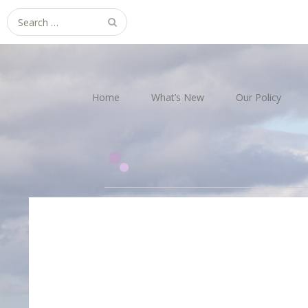
Search
for:
Home
What’s New
Our Policy