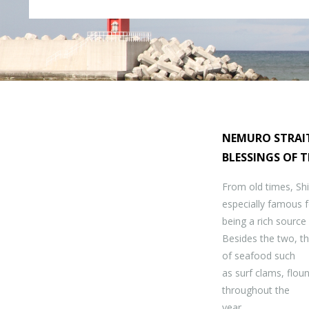
NEMURO STRAIT
BLESSINGS OF 
From old times, Sh
especially famous f
being a rich source
Besides the two, th
of seafood such
as surf clams, floun
throughout the
year.