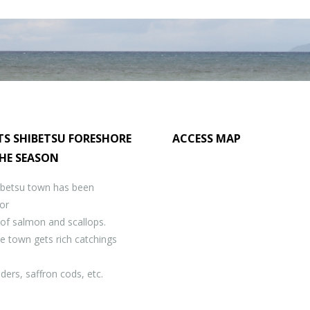
S SHIBETSU FORESHORE
ACCESS MAP
THE SEASON
ibetsu town has been
or
 of salmon and scallops.
e town gets rich catchings
ders, saffron cods, etc.