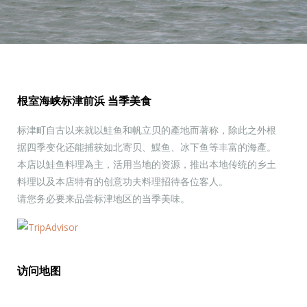
開業30周年のご報告
平素より格別のご愛顧を賜り、誠に…
根室海峡标津前浜 当季美食
标津町自古以来就以鮭鱼和帆立贝的產地而著称，除此之外根
据四季变化还能捕获如北寄贝、鰈鱼、冰下鱼等丰富的海產。
本店以鮭鱼料理為主，活用当地的资源，推出本地传统的乡土
料理以及本店特有的创意功夫料理招待各位客人。
请您务必要来品尝标津地区的当季美味。
访问地图