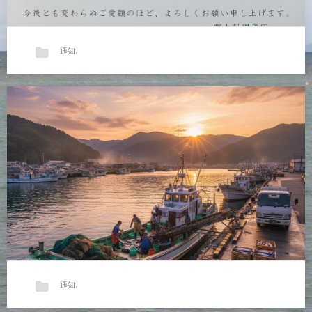
通知
,
【夏季休業のお知らせ】
平素より郷土料理武田をご愛顧いた…
通知
,