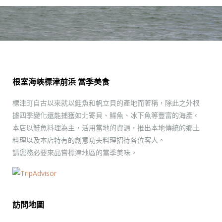
根室海峽標津前浜 當季美食
標津町自古以來就以鮭魚和帆立貝的產地而著稱，除此之外根
據四季變化還能捕獲如北寄貝、鰈魚、冰下魚等豐富的海產。
本店以鮭魚料理為主，活用當地的資源，推出本地傳統的鄉土
料理以及本店特有的創意功夫料理招待各位客人。
請您務必要來品嘗標津地區的當季美味。
訪問地圖