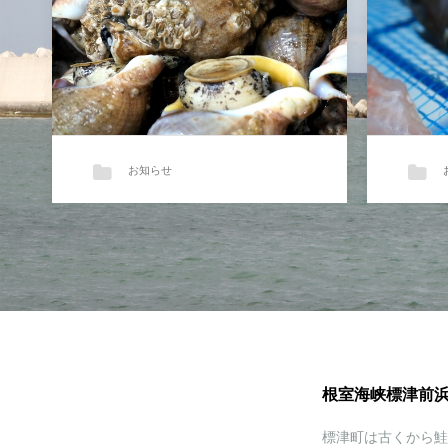
お知らせ
【磯つぶ入荷！ 自家製こま
人気急
い一夜干し完成！】
最近、
★季節の貝類、標津産の「磯つぶ」…
根室海峡標津前浜
標津町は古くから鮭