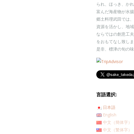
られ、ほっき、かれ
富んだ海産物が水揚
郷土料理武田では、
資源を活かし、地域
ならではの創意工夫
をおもてなし致しま
是非、標津の旬の味
言語選択:
日本語
English
中文（簡体字）
中文（繁体字）