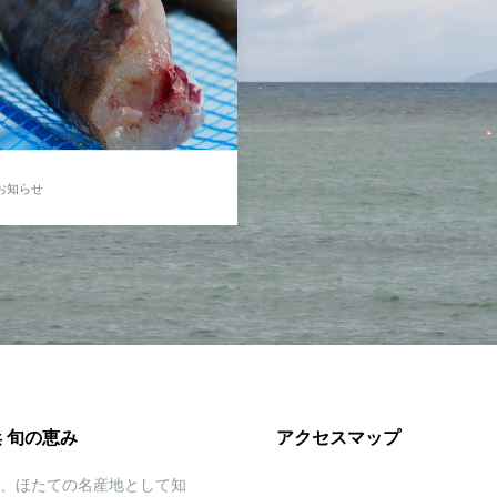
お知らせ
上昇!? コマイのご紹介
ＴＶで風連湖の氷下網漁の模…
 旬の恵み
アクセスマップ
、ほたての名産地として知