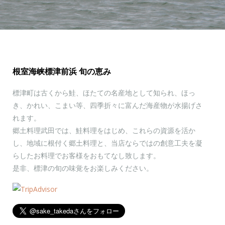
春を告げる風物詩が入荷しました
標津の一部沿岸にはまだ流氷が接岸…
根室海峡標津前浜 旬の恵み
標津町は古くから鮭、ほたての名産地として知られ、ほっ
き、かれい、こまい等、四季折々に富んだ海産物が水揚げさ
れます。
郷土料理武田では、鮭料理をはじめ、これらの資源を活か
し、地域に根付く郷土料理と、当店ならではの創意工夫を凝
らしたお料理でお客様をおもてなし致します。
是非、標津の旬の味覚をお楽しみください。