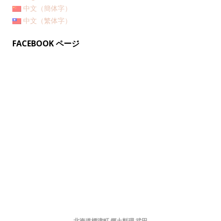
中文（簡体字）
中文（繁体字）
FACEBOOK ページ
北海道標津町 郷土料理 武田