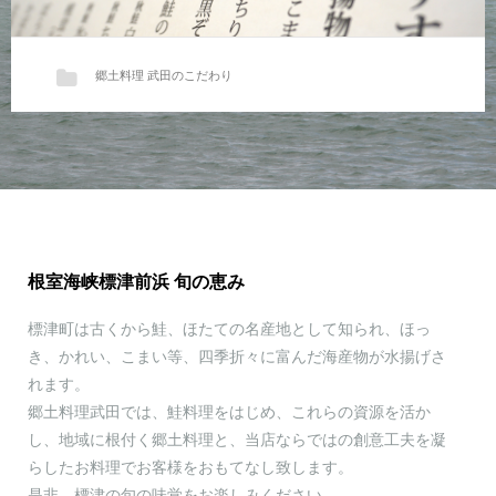
郷土料理 武田のこだわり
標津の旬の味覚。毎日更新のお品書き。
標津には鮭だけでなく、ホタテ、カ…
根室海峡標津前浜 旬の恵み
標津町は古くから鮭、ほたての名産地として知られ、ほっ
き、かれい、こまい等、四季折々に富んだ海産物が水揚げさ
れます。
郷土料理武田では、鮭料理をはじめ、これらの資源を活か
し、地域に根付く郷土料理と、当店ならではの創意工夫を凝
らしたお料理でお客様をおもてなし致します。
是非、標津の旬の味覚をお楽しみください。