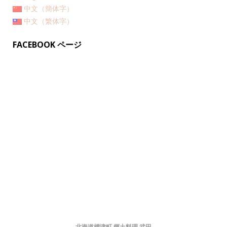
中文（簡体字）
中文（繁体字）
FACEBOOK ページ
北海道標津町 郷土料理 武田