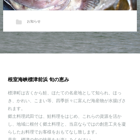
お知らせ
待ちに待った、標津産ソイが入荷！
今年に入ってから、標津近海で漁獲…
根室海峡標津前浜 旬の恵み
標津町は古くから鮭、ほたての名産地として知られ、ほっ
き、かれい、こまい等、四季折々に富んだ海産物が水揚げさ
れます。
郷土料理武田では、鮭料理をはじめ、これらの資源を活か
し、地域に根付く郷土料理と、当店ならではの創意工夫を凝
らしたお料理でお客様をおもてなし致します。
是非、標津の旬の味覚をお楽しみください。